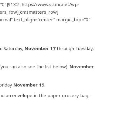
”0″]9132|https://www.stbnc.net/wp-
ters_row][cmsmasters_row]
rmal” text_align=”center” margin_top=”0″
om Saturday,
November 17
through Tuesday,
ou can also see the list below).
November
onday
November 19
.
ind an envelope in the paper grocery bag .