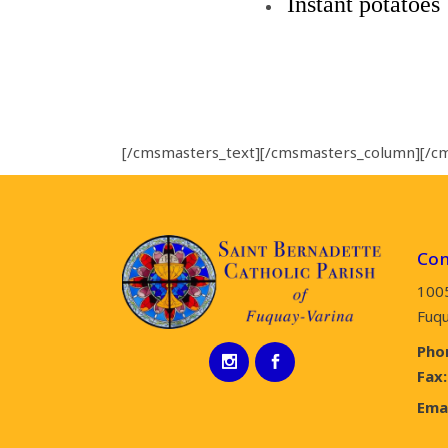
Instant potatoes
[/cmsmasters_text][/cmsmasters_column][/c
Con
100
Fuqu
Pho
Fax:
Emai