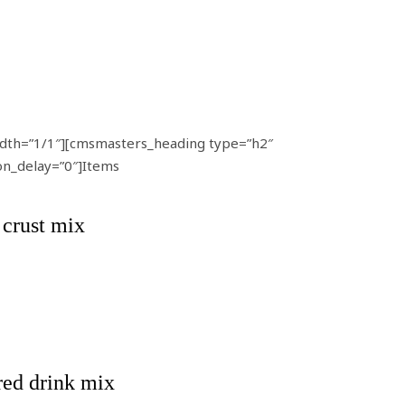
dth=”1/1″][cmsmasters_heading type=”h2″
on_delay=”0″]Items
 crust mix
red drink mix