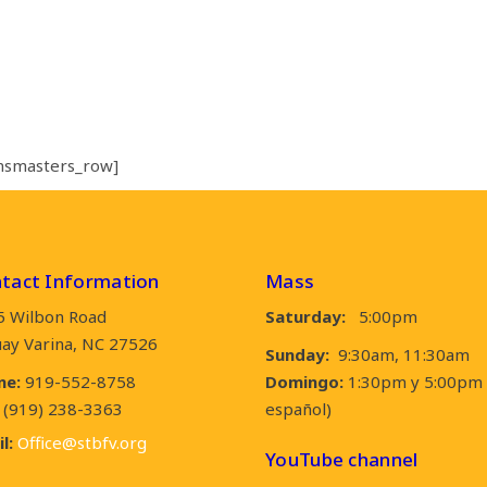
msmasters_row]
tact Information
Mass
5 Wilbon Road
Saturday:
5:00pm
ay Varina, NC 27526
Sunday:
9:30am, 11:30am
ne:
919-552-8758
Domingo:
1:30pm y 5:00pm 
(919) 238-3363
español)
l:
Office@stbfv.org
YouTube channel