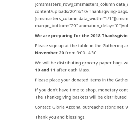
[cmsmasters_row][cmsmasters_column data_w
content/uploads/2018/10/Thanksgiving-bags
[cmsmasters_column data_width=”1/1″][cmsma
margin_bottom=”20″ animation_delay=”0″]Vo
We are preparing for the 2018 Thanksgivin
Please sign up at the table in the Gathering 
November 20
from 9:00- 4:30
We will be distributing grocery paper bags wi
10 and 11
after each Mass.
Please place your donated items in the Gathe
If you don’t have time to shop, monetary cont
The Thanksgiving baskets will be distributed 
Contact: Gloria Azcona, outreach@stbnc.net; 
Thank you and blessings.