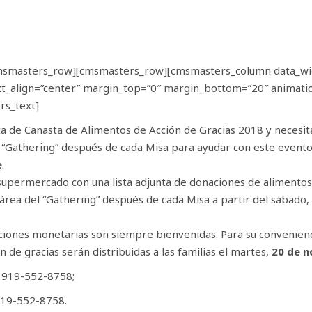
msmasters_row][cmsmasters_row][cmsmasters_column data_wi
xt_align=”center” margin_top=”0″ margin_bottom=”20″ animatio
rs_text]
a de Canasta de Alimentos de Acción de Gracias 2018 y necesit
l “Gathering” después de cada Misa para ayudar con este evento
e
.
upermercado con una lista adjunta de donaciones de alimentos 
l área del “Gathering” después de cada Misa a partir del sábado,
uciones monetarias son siempre bienvenidas. Para su convenienc
 de gracias serán distribuidas a las familias el martes,
20 de n
; 919-552-8758;
919-552-8758.