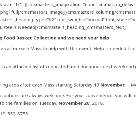
idth=”1/1″][cmsmasters_image align=”none” animation_delay=
.png|full[/cmsmasters_image][/cmsmasters_column][/cmsmas
sters_heading type=”h2″ font_weight=”normal” font_style=”no
lunteers Needed[/cmsmasters_heading][cmsmasters_text]
g Food Basket Collection and we need your help.
area after each Mass to help with this event. Help is needed fr
th an attached list of requested food donations next weekend (y
ring area after each Mass starting Saturday
17
November
– M
ributions are always welcome. For your convenience, you will f
to the families on Tuesday,
November 20
, 2018.
919-552-8758.