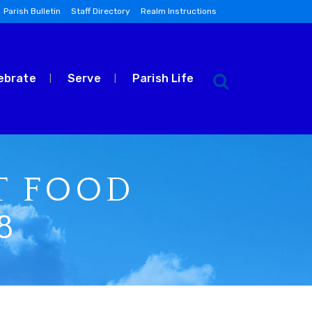
Parish Bulletin
Staff Directory
Realm Instructions
ebrate
Serve
Parish Life
T FOOD
8