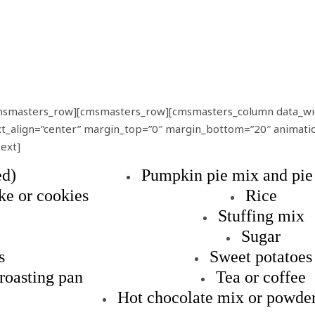
msmasters_row][cmsmasters_row][cmsmasters_column data_wi
xt_align=”center” margin_top=”0″ margin_bottom=”20″ animati
ext]
ed)
Pumpkin pie mix and pie
ke or cookies
Rice
Stuffing mix
Sugar
s
Sweet potatoes
roasting pan
Tea or coffee
Hot chocolate mix or powde