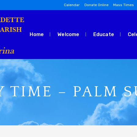
Calendar
Donate Online
Mass Times
Home
Welcome
Educate
Cel
Y TIME – PALM 