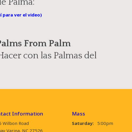
e Palma:
í para ver el video)
 Palms From Palm
acer con las Palmas del
tact Information
Mass
5 Wilbon Road
Saturday:
5:00pm
ay Varina, NC 27526