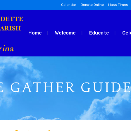
Calendar
Donate Online
Mass Times
Home
Welcome
Educate
Cel
E GATHER GUIDE