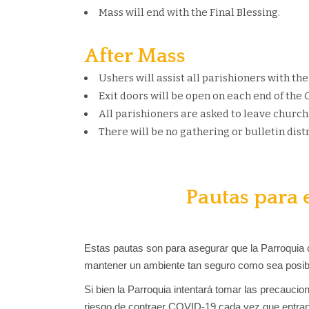
Mass will end with the Final Blessing.
After Mass
Ushers will assist all parishioners with th
Exit doors will be open on each end of th
All parishioners are asked to leave churc
There will be no gathering or bulletin dist
Pautas para 
Estas pautas son para asegurar que la Parroquia c
mantener un ambiente tan seguro como sea posible
Si bien la Parroquia intentará tomar las precauci
riesgo de contraer COVID-19 cada vez que entran e