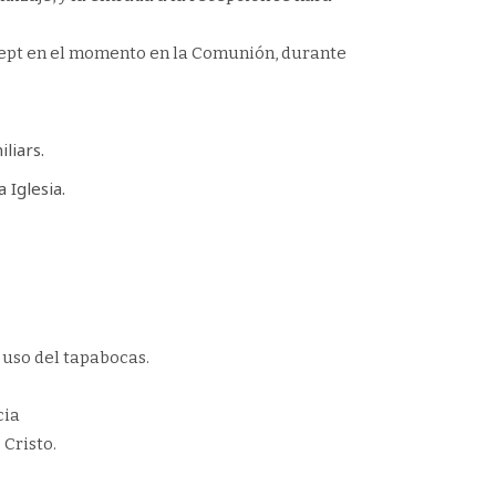
xcept en el momento en la Comunión, durante
liars.
 Iglesia.
l uso del tapabocas.
cia
 Cristo.