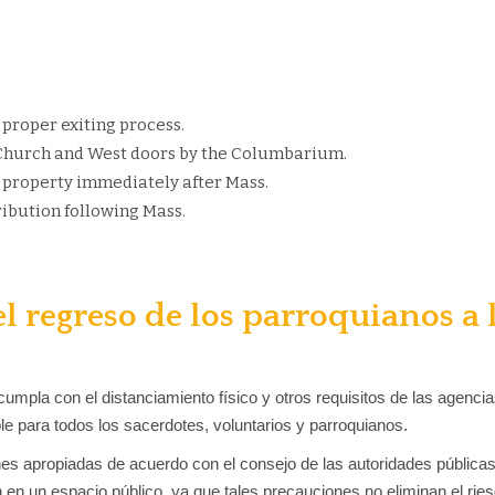
e proper exiting process.
e Church and West doors by the Columbarium.
h property immediately after Mass.
ribution following Mass.
el regreso de los parroquianos a 
umpla con el distanciamiento físico y otros requisitos de las agencia
 para todos los sacerdotes, voluntarios y parroquianos.
ones apropiadas de acuerdo con el consejo de las autoridades públic
n un espacio público, ya que tales precauciones no eliminan el ries