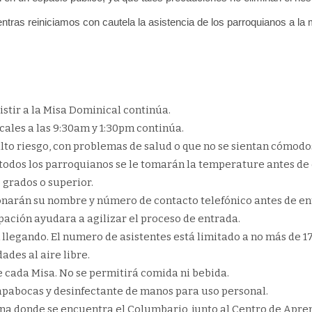
ntras reiniciamos con cautela la asistencia de los parroquianos a la 
stir a la Misa Dominical continúa.
cales a las 9:30am y 1:30pm continúa.
lto riesgo, con problemas de salud o que no se sientan cómodo
A todos los parroquianos se le tomarán la temperature antes de 
 grados o superior.
onarán su nombre y número de contacto telefónico antes de entr
pación ayudara a agilizar el proceso de entrada.
n llegando. El numero de asistentes está limitado a no más de 
ades al aire libre.
e cada Misa. No se permitirá comida ni bebida.
apabocas y desinfectante de manos para uso personal.
ona donde se encuentra el Columbario, junto al Centro de Aprend