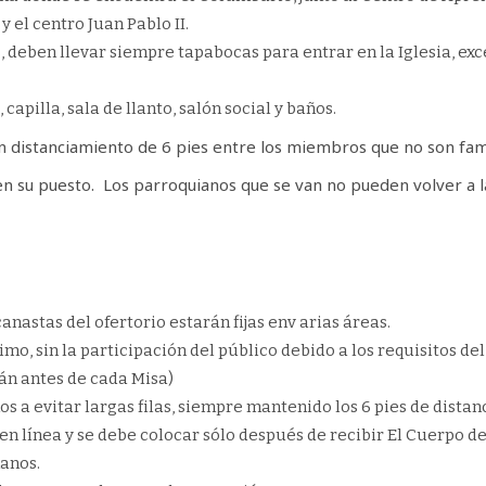
 el centro Juan Pablo II.
, deben llevar siempre tapabocas para entrar en la Iglesia, e
capilla, sala de llanto, salón social y baños.
n distanciamiento de 6 pies entre los miembros que no son fami
su puesto. Los parroquianos que se van no pueden volver a la
anastas del ofertorio estarán fijas env arias áreas.
mo, sin la participación del público debido a los requisitos de
án antes de cada Misa)
s a evitar largas filas, siempre mantenido los 6 pies de distan
n línea y se debe colocar sólo después de recibir El Cuerpo de
manos.