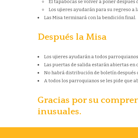
El tapabocas se volver a poner después
Los ujieres ayudarán para su regreso a l
Las Misa terminará con la bendición final.
Después la Misa
Los ujieres ayudarán a todos parroquianos 
Las puertas de salida estarán abiertas en c
No habrá distribución de boletín después d
A todos los parroquianos se les pide que 
Gracias por su compren
inusuales.