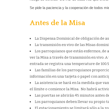
Se pide la paciencia y la cooperación de todos mie
Antes de la Misa
La Dispensa Dominical de obligación de asi
La transmisión en vivo de las Misas domini
Los parroquianos que están enfermos, de a
ver la Misa a través de transmisión en vivo. 
entrada se registra una temperature de 100.5
Las familias de los parroquianos proporci
información en una tarjeta o papel con antici
La asistencia se hará en la medida que va
el límite o comience la Misa. No habrá activid
Las puertas se abrirán 45 minutos antes d
Los parroquianos deben llevar su propio t
El estacionamiento se limitará sólo a la z