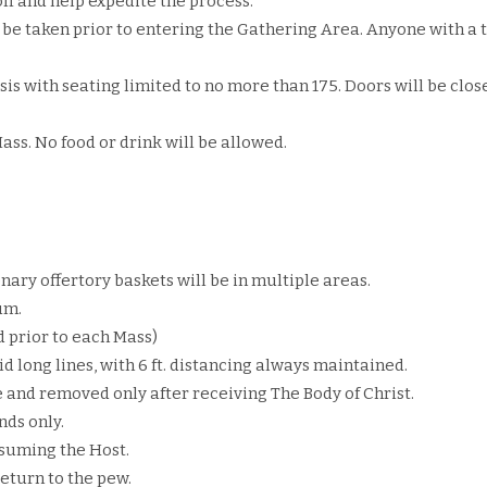
ff and help expedite the process.
 be taken prior to entering the Gathering Area. Anyone with a 
sis with seating limited to no more than 175. Doors will be clos
ass. No food or drink will be allowed.
onary offertory baskets will be in multiple areas.
um.
 prior to each Mass)
id long lines, with 6 ft. distancing always maintained.
 and removed only after receiving The Body of Christ.
nds only.
nsuming the Host.
return to the pew.